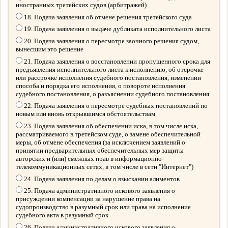
иностранных третейских судов (арбитражей)
18. Подача заявления об отмене решения третейского суда
19. Подача заявления о выдаче дубликата исполнительного листа
20. Подача заявления о пересмотре заочного решения судом,
вынесшим это решение
21. Подача заявления о восстановлении пропущенного срока для
предъявления исполнительного листа к исполнению, об отсрочке
или рассрочке исполнения судебного постановления, изменении
способа и порядка его исполнения, о повороте исполнения
судебного постановления, о разъяснении судебного постановления
22. Подача заявления о пересмотре судебных постановлений по
новым или вновь открывшимся обстоятельствам
23. Подача заявления об обеспечении иска, в том числе иска,
рассматриваемого в третейском суде, о замене обеспечительной
меры, об отмене обеспечения (за исключением заявлений о
принятии предварительных обеспечительных мер защиты
авторских и (или) смежных прав в информационно-
телекоммуникационных сетях, в том числе в сети "Интернет")
24. Подача заявления по делам о взыскании алиментов
25. Подача административного искового заявления о
присуждении компенсации за нарушение права на
судопроизводство в разумный срок или права на исполнение
судебного акта в разумный срок
26. Подача административного искового заявления о