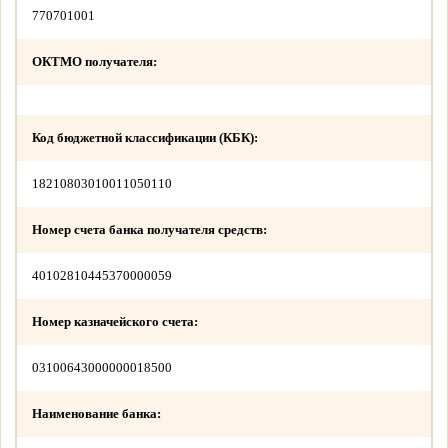
770701001
ОКТМО получателя:
Код бюджетной классификации (КБК):
18210803010011050110
Номер счета банка получателя средств:
40102810445370000059
Номер казначейского счета:
03100643000000018500
Наименование банка: